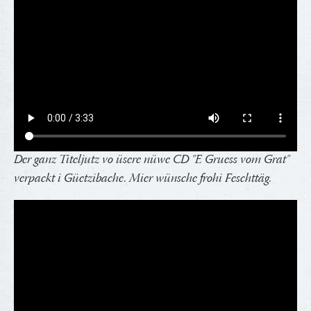
Der ganz Titeljutz vo üsere nüwe CD "E Gruess vom Grat"
verpackt i Güetzibache. Mier wünsche frohi Feschttäg.