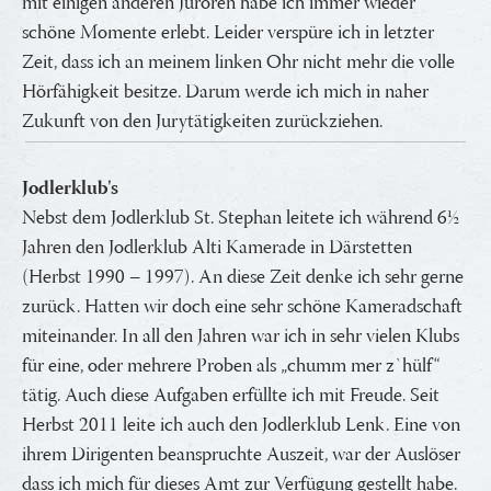
mit einigen anderen Juroren habe ich immer wieder
schöne Momente erlebt. Leider verspüre ich in letzter
Zeit, dass ich an meinem linken Ohr nicht mehr die volle
Hörfähigkeit besitze. Darum werde ich mich in naher
Zukunft von den Jurytätigkeiten zurückziehen.
Jodlerklub's
Nebst dem Jodlerklub St. Stephan leitete ich während 6½
Jahren den Jodlerklub Alti Kamerade in Därstetten
(Herbst 1990 – 1997). An diese Zeit denke ich sehr gerne
zurück. Hatten wir doch eine sehr schöne Kameradschaft
miteinander. In all den Jahren war ich in sehr vielen Klubs
für eine, oder mehrere Proben als „chumm mer z`hülf“
tätig. Auch diese Aufgaben erfüllte ich mit Freude. Seit
Herbst 2011 leite ich auch den Jodlerklub Lenk. Eine von
ihrem Dirigenten beanspruchte Auszeit, war der Auslöser
dass ich mich für dieses Amt zur Verfügung gestellt habe.