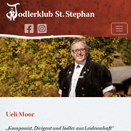
Ueli Moor
„Komponist,
Dirigent
und Jodler
aus Leidenschaft“