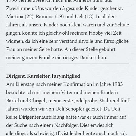
1990 verheiratete ich mich mit Annerös Sumi aus
Zweisimmen. Uns wurden 3 gesunde Kinder geschenkt.
Martina (22), Ramona (19) und Ueli (18). In all den
Jahren, als unsere Kinder noch klein waren und zur Schule
gingen, konnte ich gleichwohl meinem Hobby viel Zeit
widmen, da ich eine sehr verständnisvolle und fürsorgliche
Frau an meiner Seite hatte. An dieser Stelle gebührt
meiner ganzen Familie ein riesiges Dankeschön.
Dirigent, Kursleiter, Jurymitglied
Am Dienstag nach meiner Konfirmation im Jahre 1983
besuchte ich mit meinem Vater und meinen Brüdern
Bärtel und Chrigel , meine erste Jodelprobe. Während fünf
Jahren wurden wir von Ueli Schopfer geleitet. Da Ueli
keine Dirigentenausbildung hatte war er auch immer auf
der Suche nach einem Nachfolger. Dies erwies sich
allerdings als schwierig. (Es ist leider heute auch noch so).